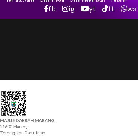
Terma & Syarat
Dasar Privasi
Dasar Keselamatan
Penafian
fb
ig
yt
tt
wa
MAJLIS DAERAH MARANG,
21600 Marang,
Terengganu Darul Iman.