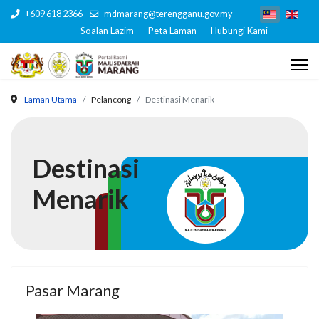
+609 618 2366
mdmarang@terengganu.gov.my
Soalan Lazim
Peta Laman
Hubungi Kami
Laman Utama
Pelancong
Destinasi Menarik
Destinasi
Menarik
Pasar Marang