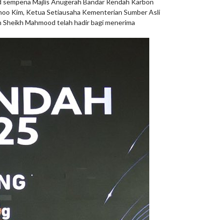
nd sempena Majlis Anugerah Bandar Rendah Karbon
Thoo Kim, Ketua Setiausaha Kementerian Sumber Asli
Bin Sheikh Mahmood telah hadir bagi menerima