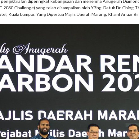
t pengiktirafan diperingkat kebangsaan dan menerima Anugerah Diamo
 2030 Challenge) yang telah disampaikan oleh YBhg. Datuk Dr. Ching 
otel, Kuala Lumpur. Yang Dipertua Majlis Daerah Marang, Khairil Anuar 