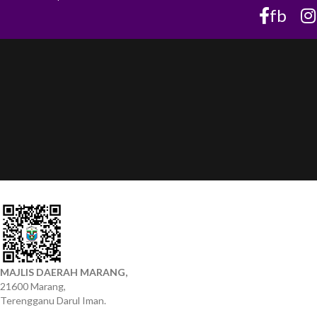
fb
MAJLIS DAERAH MARANG,
21600 Marang,
Terengganu Darul Iman.