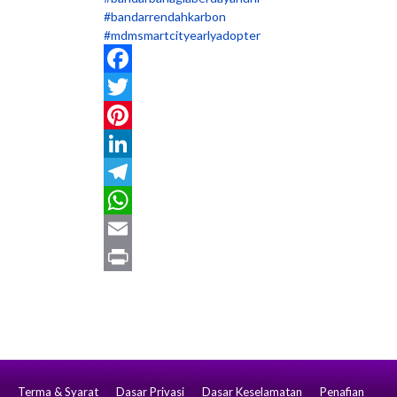
#bandarrendahkarbon
#mdmsmartcityearlyadopter
Facebook
Twitter
Pinterest
LinkedIn
Telegram
WhatsApp
Email
Print
Terma & Syarat
Dasar Privasi
Dasar Keselamatan
Penafian