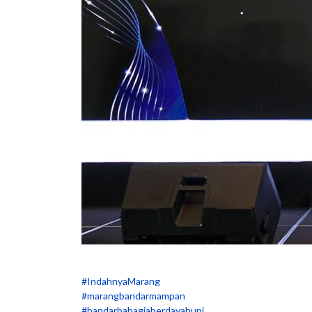
#IndahnyaMarang
#marangbandarmampan
#bandarbahagiaberdayahuni