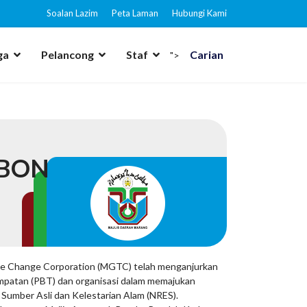
Soalan Lazim
Peta Laman
Hubungi Kami
ga
Pelancong
Staf
Carian
">
RBON
ate Change Corporation (MGTC) telah menganjurkan
mpatan (PBT) dan organisasi dalam memajukan
Sumber Asli dan Kelestarian Alam (NRES).