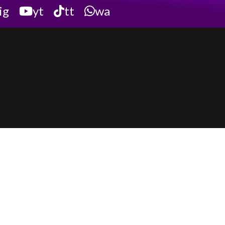
ig
yt
tt
wa