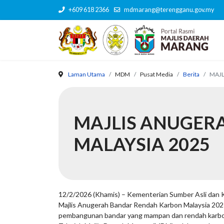
+609 618 2366
mdmarang@terengganu.gov.my
Laman Utama
MDM
Pusat Media
Berita
MAJL
MAJLIS ANUGER
MALAYSIA 2025
12/2/2026 (Khamis) – Kementerian Sumber Asli dan 
Majlis Anugerah Bandar Rendah Karbon Malaysia 202
pembangunan bandar yang mampan dan rendah karbon. 