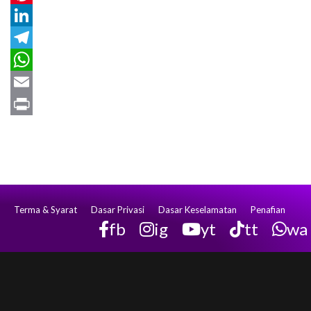
Pinterest
LinkedIn
Telegram
WhatsApp
Email
Print
Terma & Syarat
Dasar Privasi
Dasar Keselamatan
Penafian
fb
ig
yt
tt
wa