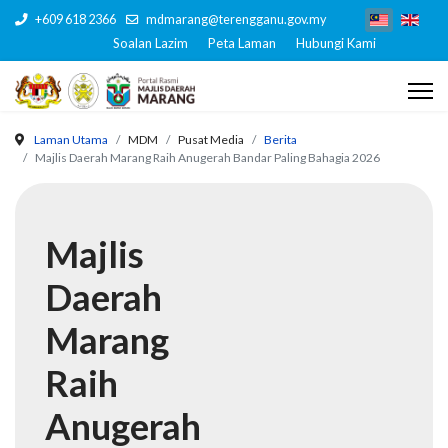
+609 618 2366
mdmarang@terengganu.gov.my
Soalan Lazim
Peta Laman
Hubungi Kami
Laman Utama
MDM
Pusat Media
Berita
Majlis Daerah Marang Raih Anugerah Bandar Paling Bahagia 2026
Majlis
Daerah
Marang
Raih
Anugerah