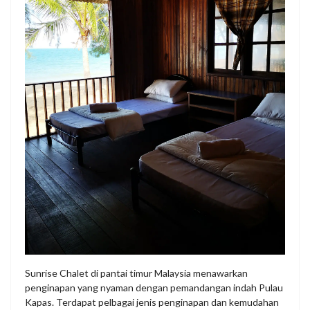
Sunrise Chalet di pantai timur Malaysia menawarkan
penginapan yang nyaman dengan pemandangan indah Pulau
Kapas. Terdapat pelbagai jenis penginapan dan kemudahan