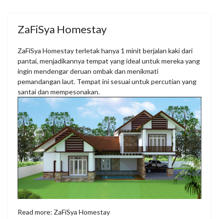
ZaFiSya Homestay
ZaFiSya Homestay terletak hanya 1 minit berjalan kaki dari
pantai, menjadikannya tempat yang ideal untuk mereka yang
ingin mendengar deruan ombak dan menikmati
pemandangan laut. Tempat ini sesuai untuk percutian yang
santai dan mempesonakan.
Read more: ZaFiSya Homestay