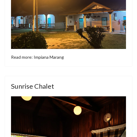
Read more: Impiana Marang
Sunrise Chalet