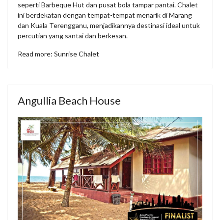
seperti Barbeque Hut dan pusat bola tampar pantai. Chalet
ini berdekatan dengan tempat-tempat menarik di Marang
dan Kuala Terengganu, menjadikannya destinasi ideal untuk
percutian yang santai dan berkesan.
Read more: Sunrise Chalet
Angullia Beach House