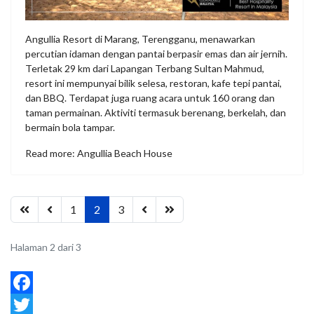
Angullia Resort di Marang, Terengganu, menawarkan
percutian idaman dengan pantai berpasir emas dan air jernih.
Terletak 29 km dari Lapangan Terbang Sultan Mahmud,
resort ini mempunyai bilik selesa, restoran, kafe tepi pantai,
dan BBQ. Terdapat juga ruang acara untuk 160 orang dan
taman permainan. Aktiviti termasuk berenang, berkelah, dan
bermain bola tampar.
Read more: Angullia Beach House
1
2
3
Halaman 2 dari 3
Facebook