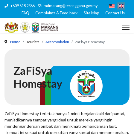
+609 618 2366
mdmarang@terengganu.gov.my
FAQ
Complaints & Feed back
Site Map
Contact Us
Home
Tourists
Accomodation
ZaFiSya Homestay
ZaFiSya
Homestay
ZaFiSya Homestay terletak hanya 1 minit berjalan kaki dari pantai,
menjadikannya tempat yang ideal untuk mereka yang ingin
mendengar deruan ombak dan menikmati pemandangan laut.
Tempat ini sesuai untuk percutian yang santai dan mempesonakan.