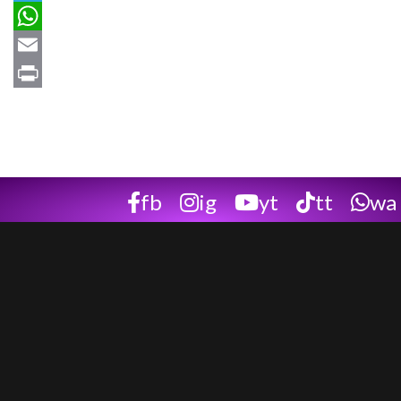
Telegram
WhatsApp
Email
Print
fb
ig
yt
tt
wa