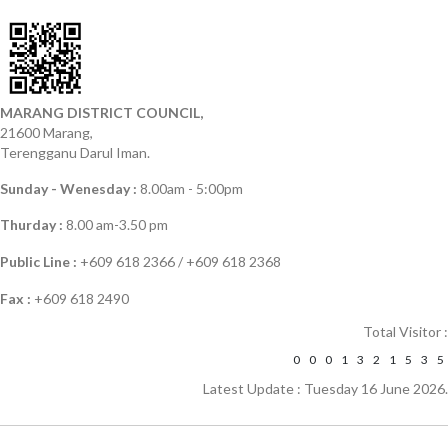
MARANG DISTRICT COUNCIL,
21600 Marang,
Terengganu Darul Iman.
Sunday - Wenesday :
8.00am - 5:00pm
Thurday :
8.00 am-3.50 pm
Public Line :
+609 618 2366 / +609 618 2368
Fax :
+609 618 2490
Total Visitor :
0
0
0
1
3
2
1
5
3
5
Latest Update : Tuesday 16 June 2026.