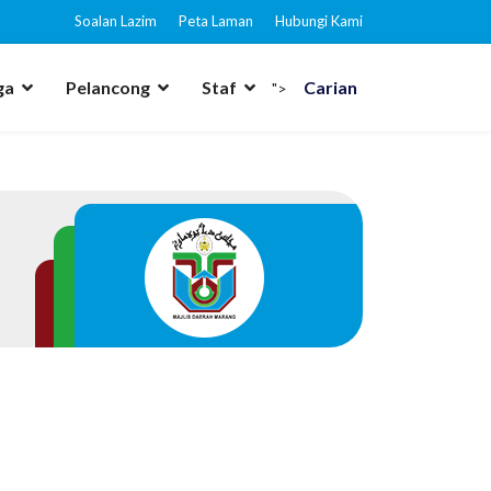
Soalan Lazim
Peta Laman
Hubungi Kami
ga
Pelancong
Staf
Carian
">