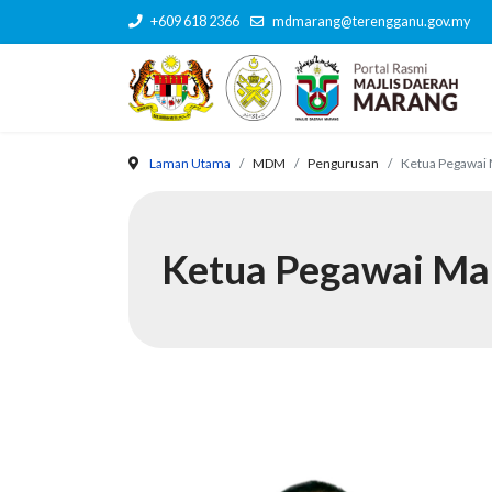
+609 618 2366
mdmarang@terengganu.gov.my
Laman Utama
MDM
Pengurusan
Ketua Pegawai 
Ketua Pegawai Ma