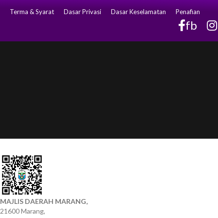
Terma & Syarat
Dasar Privasi
Dasar Keselamatan
Penafian
fb
MAJLIS DAERAH MARANG,
21600 Marang,