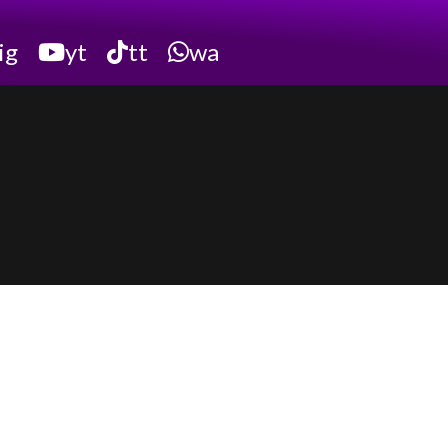
ig
yt
tt
wa