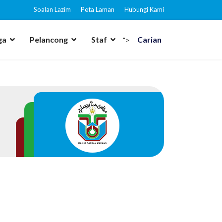
Soalan Lazim
Peta Laman
Hubungi Kami
ga
Pelancong
Staf
Carian
">