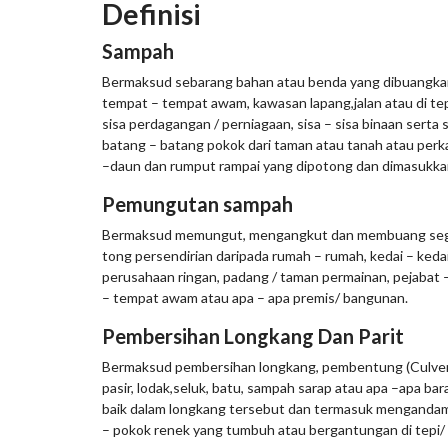
Definisi
Sampah
Bermaksud sebarang bahan atau benda yang dibuangkan
tempat – tempat awam, kawasan lapang,jalan atau di tepi
sisa perdagangan / perniagaan, sisa – sisa binaan serta
batang – batang pokok dari taman atau tanah atau pe
–daun dan rumput rampai yang dipotong dan dimasukkan
Pemungutan sampah
Bermaksud memungut, mengangkut dan membuang segala
tong persendirian daripada rumah – rumah, kedai – keda
perusahaan ringan, padang / taman permainan, pejabat – 
– tempat awam atau apa – apa premis/ bangunan.
Pembersihan Longkang Dan Parit
Bermaksud pembersihan longkang, pembentung (Culver
pasir, lodak,seluk, batu, sampah sarap atau apa –apa b
baik dalam longkang tersebut dan termasuk menganda
– pokok renek yang tumbuh atau bergantungan di tepi/ 