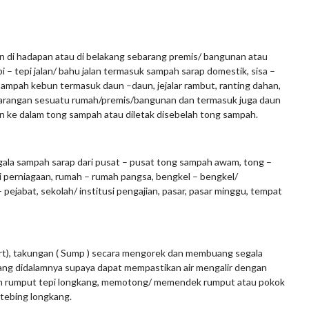
 di hadapan atau di belakang sebarang premis/ bangunan atau
 – tepi jalan/ bahu jalan termasuk sampah sarap domestik, sisa –
 sampah kebun termasuk daun –daun, jejalar rambut, ranting dahan,
rkarangan sesuatu rumah/premis/bangunan dan termasuk juga daun
 ke dalam tong sampah atau diletak disebelah tong sampah.
 sampah sarap dari pusat – pusat tong sampah awam, tong –
i perniagaan, rumah – rumah pangsa, bengkel – bengkel/
pejabat, sekolah/ institusi pengajian, pasar, pasar minggu, tempat
t), takungan ( Sump ) secara mengorek dan membuang segala
arang didalamnya supaya dapat mempastikan air mengalir dengan
m rumput tepi longkang, memotong/ memendek rumput atau pokok
tebing longkang.