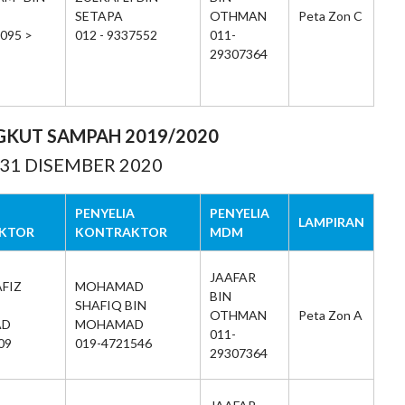
SETAPA
OTHMAN
Peta Zon C
9095 >
012 - 9337552
011-
29307364
GKUT SAMPAH 2019/2020
 31 DISEMBER 2020
PENYELIA
PENYELIA
LAMPIRAN
KTOR
KONTRAKTOR
MDM
JAAFAR
FIZ
MOHAMAD
BIN
SHAFIQ BIN
OTHMAN
Peta Zon A
AD
MOHAMAD
011-
09
019-4721546
29307364