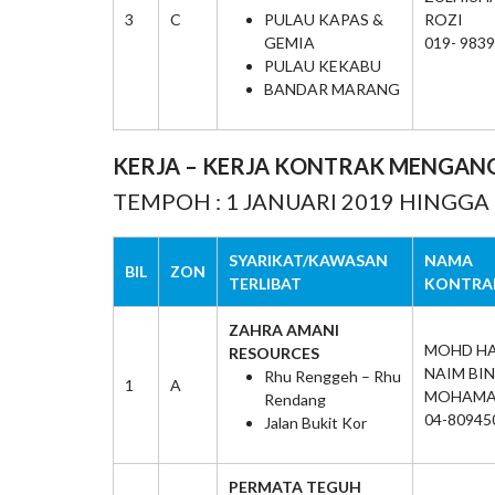
3
C
PULAU KAPAS &
ROZI
GEMIA
019- 983
PULAU KEKABU
BANDAR MARANG
KERJA – KERJA KONTRAK MENGAN
TEMPOH : 1 JANUARI 2019 HINGGA
SYARIKAT/KAWASAN
NAMA
BIL
ZON
TERLIBAT
KONTRA
ZAHRA AMANI
MOHD HA
RESOURCES
NAIM BIN
Rhu Renggeh – Rhu
1
A
MOHAM
Rendang
04-80945
Jalan Bukit Kor
PERMATA TEGUH