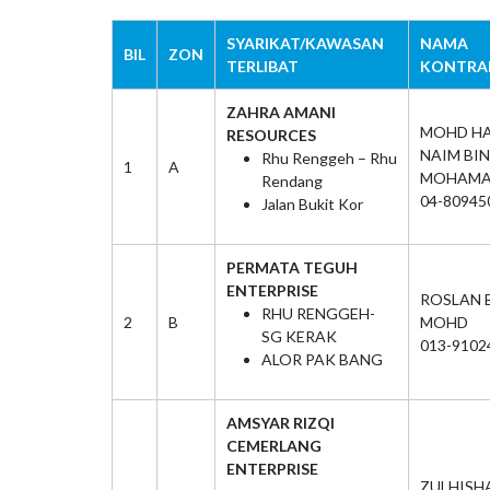
SYARIKAT/KAWASAN
NAMA
BIL
ZON
TERLIBAT
KONTRA
ZAHRA AMANI
MOHD HA
RESOURCES
NAIM BIN
Rhu Renggeh – Rhu
1
A
MOHAM
Rendang
04-80945
Jalan Bukit Kor
PERMATA TEGUH
ENTERPRISE
ROSLAN 
RHU RENGGEH-
2
B
MOHD
SG KERAK
013-9102
ALOR PAK BANG
AMSYAR RIZQI
CEMERLANG
ENTERPRISE
ZULHISH