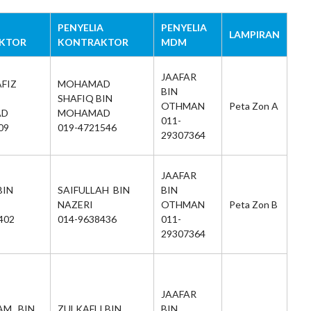
PENYELIA
PENYELIA
LAMPIRAN
KTOR
KONTRAKTOR
MDM
JAAFAR
FIZ
MOHAMAD
BIN
SHAFIQ BIN
OTHMAN
Peta Zon A
AD
MOHAMAD
011-
09
019-4721546
29307364
JAAFAR
BIN
SAIFULLAH BIN
BIN
NAZERI
OTHMAN
Peta Zon B
402
014-9638436
011-
29307364
JAAFAR
AM BIN
ZULKAFLI BIN
BIN