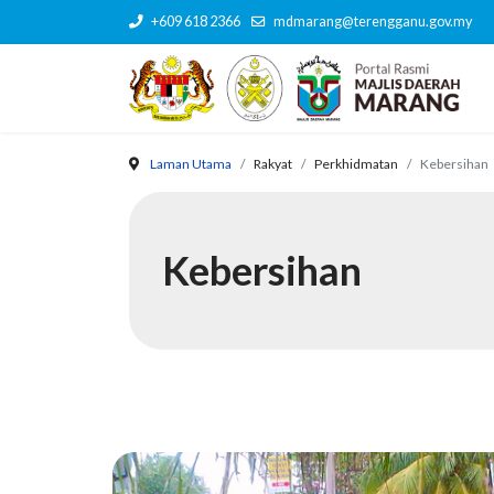
+609 618 2366
mdmarang@terengganu.gov.my
Laman Utama
Rakyat
Perkhidmatan
Kebersihan
Kebersihan