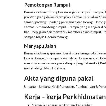
Pemotongan Rumput
Bermaksud memotong kesemua jenis rumput – rampai, la
jalan/longkang dalam rezab jalan, termasuk bulatan / pe
taman/ padang – padang permainan dan lorong – lorong 
termasuk memotong rumput – rampai yang menjalar dit
bahu/tepi jalan dan menyapu/ membersihkan rumput –
sampah Majlis Daerah Marang.
Menyapu Jalan
Bermaksud menyapu, membersih dan mengangkat kesemua
lorong, tempat – tempat awam dalam kawasan atau k
rumput/semak samun, pasir disepanjang bebendul ( Kerb
menghalang dalam longkang.
Akta yang diguna pakai
Undang – Undang Kecil Pungutan, Pembuangan & Pelu
Kerja – kerja Perkhidmatan
Menyelia pengurusan kontrak kebersihan