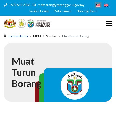
+609 618 2366
mdmarang@terengganu.gov.my
Soalan Lazim
Peta Laman
Hubungi Kami
Laman Utama
MDM
Sumber
Muat Turun Borang
Muat
Turun
Borang