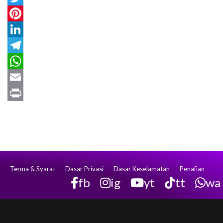
Twitter
Pinterest
LinkedIn
Telegram
WhatsApp
Email
Print
Terma & Syarat
Dasar Privasi
Dasar Keselamatan
Penafian
fb
ig
yt
tt
wa