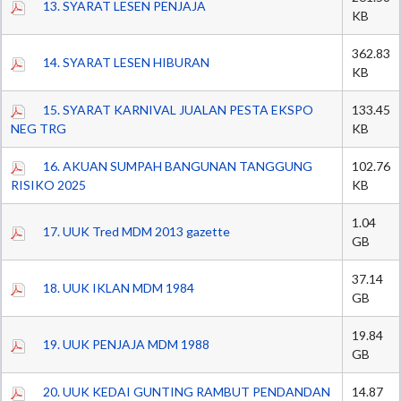
13. SYARAT LESEN PENJAJA
KB
362.83
14. SYARAT LESEN HIBURAN
KB
15. SYARAT KARNIVAL JUALAN PESTA EKSPO
133.45
NEG TRG
KB
16. AKUAN SUMPAH BANGUNAN TANGGUNG
102.76
RISIKO 2025
KB
1.04
17. UUK Tred MDM 2013 gazette
GB
37.14
18. UUK IKLAN MDM 1984
GB
19.84
19. UUK PENJAJA MDM 1988
GB
20. UUK KEDAI GUNTING RAMBUT PENDANDAN
14.87