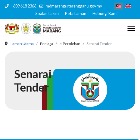
+609 618 2366
mdmarang@terengganu.gov.my
Soalan Lazim
Peta Laman
Hubungi Kami
Laman Utama
Peniaga
e-Perolehan
Senarai Tender
Senarai
Tender