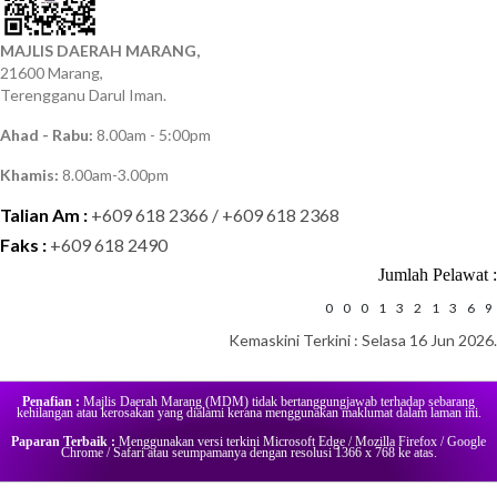
MAJLIS DAERAH MARANG,
21600 Marang,
Terengganu Darul Iman.
Ahad - Rabu:
8.00am - 5:00pm
Khamis:
8.00am-3.00pm
Talian Am :
+609 618 2366 / +609 618 2368
Faks :
+609 618 2490
Jumlah Pelawat :
0
0
0
1
3
2
1
3
6
9
Kemaskini Terkini : Selasa 16 Jun 2026.
Penafian :
Majlis Daerah Marang (MDM) tidak bertanggungjawab terhadap sebarang
kehilangan atau kerosakan yang dialami kerana menggunakan maklumat dalam laman ini.
Paparan Terbaik :
Menggunakan versi terkini Microsoft Edge / Mozilla Firefox / Google
Chrome / Safari atau seumpamanya dengan resolusi 1366 x 768 ke atas.