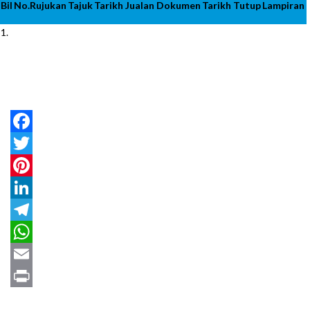
Bil
No.Rujukan
Tajuk
Tarikh Jualan Dokumen
Tarikh Tutup
Lampiran
1.
Facebook
Twitter
Pinterest
LinkedIn
Telegram
WhatsApp
Email
Print