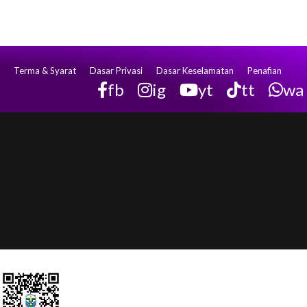
Terma & Syarat
Dasar Privasi
Dasar Keselamatan
Penafian
fb
ig
yt
tt
wa