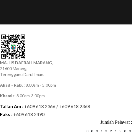
MAJLIS DAERAH MARANG,
21600 Marang,
Terengganu Darul Iman.
Ahad - Rabu:
8.00am - 5:00pm
Khamis:
8.00am-3.00pm
Talian Am :
+609 618 2366 / +609 618 2368
Faks :
+609 618 2490
Jumlah Pelawat :
0
0
0
1
3
2
1
5
0
0