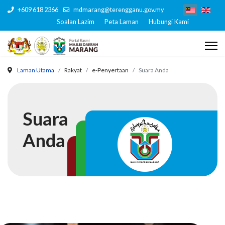
+609 618 2366
mdmarang@terengganu.gov.my
Soalan Lazim
Peta Laman
Hubungi Kami
Laman Utama
Rakyat
e-Penyertaan
Suara Anda
Suara
Anda