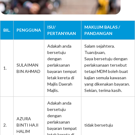
ISU/
MAKLUM BALAS /
BIL.
PENGGUNA
PERTANYAAN
PANDANGAN
Adakah anda
Salam sejahtera.
bersetuju
Tuan/puan,
dengan
Saya bersetuju dengan
SULAIMAN
perlaksanan
perlaksanaan tersebut
1.
BIN AHMAD
bayaran tempat
tetapi MDM boleh buat
letak kereta di
kajian semula kawasan
Majlis Daerah
yang dikenakan bayaran.
Majlis.
Sekian, terima kasih.
Adakah anda
bersetuju
dengan
AZURA
perlaksanan
2.
BINTI HAJI
tidak bersetuju
bayaran tempat
HALIM
letak kereta di