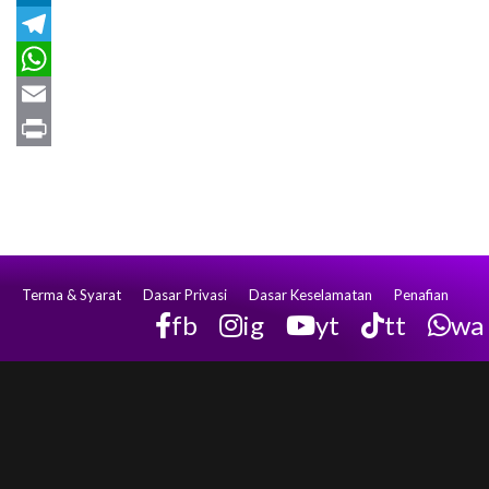
LinkedIn
Telegram
WhatsApp
Email
Print
Terma & Syarat
Dasar Privasi
Dasar Keselamatan
Penafian
fb
ig
yt
tt
wa