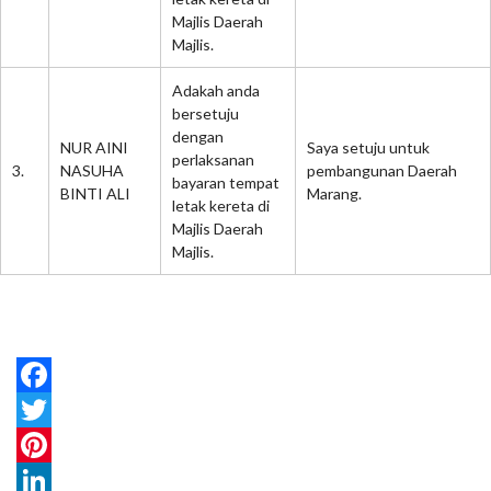
Majlis Daerah
Majlis.
Adakah anda
bersetuju
dengan
NUR AINI
Saya setuju untuk
perlaksanan
3.
NASUHA
pembangunan Daerah
bayaran tempat
BINTI ALI
Marang.
letak kereta di
Majlis Daerah
Majlis.
Facebook
Twitter
Pinterest