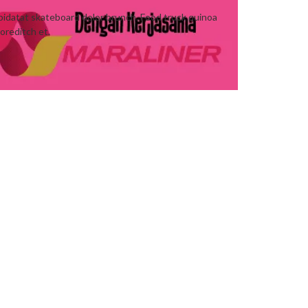
upidatat skateboard dolor brunch. Food truck quinoa
oreditch et.