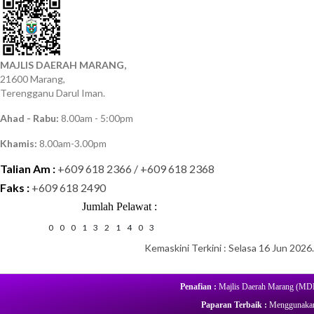
MAJLIS DAERAH MARANG,
21600 Marang,
Terengganu Darul Iman.
Ahad - Rabu:
8.00am - 5:00pm
Khamis:
8.00am-3.00pm
Talian Am :
+609 618 2366 / +609 618 2368
Faks :
+609 618 2490
Jumlah Pelawat :
0
0
0
1
3
2
1
4
0
3
Kemaskini Terkini : Selasa 16 Jun 2026.
Penafian :
Majlis Daerah Marang (MDM)
Paparan Terbaik :
Menggunakan 