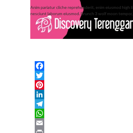
Anim pariatur cliche reprehenderit, enim eiusmod high l
nesciunt laborum eiusmod. Brunch 3 wolf moon tempor, su
Facebook
Twitter
Pinterest
LinkedIn
Telegram
WhatsApp
Email