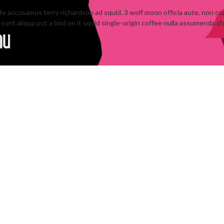
ife accusamus terry richardson ad squid. 3 wolf moon officia aute, non c
nt aliqua put a bird on it squid single-origin coffee nulla assumenda sh