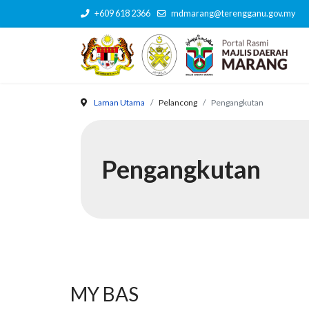
+609 618 2366
mdmarang@terengganu.gov.my
Laman Utama
Pelancong
Pengangkutan
Pengangkutan
MY BAS