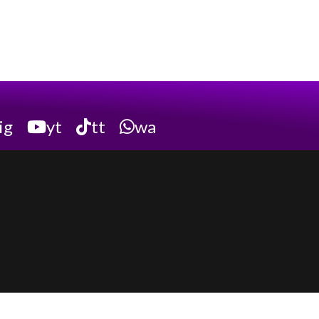
ig
yt
tt
wa