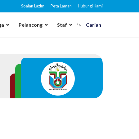
Soalan Lazim
Peta Laman
Hubungi Kami
ga
Pelancong
Staf
Carian
">