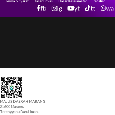
Terma & Syarat
Dasar Privasi
Dasar Keselamatan
Penafian
fb
ig
yt
tt
wa
MAJLIS DAERAH MARANG,
21600 Marang,
Terengganu Darul Iman.