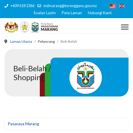
+609 618 2366
mdmarang@terengganu.gov.my
Soalan Lazim
Peta Laman
Hubungi Kami
Laman Utama
Pelancong
Beli-Belah
Beli-Belah /
Shopping
Pasaraya Marang