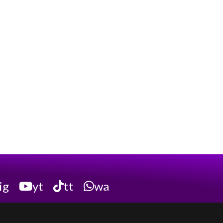
ig
yt
tt
wa