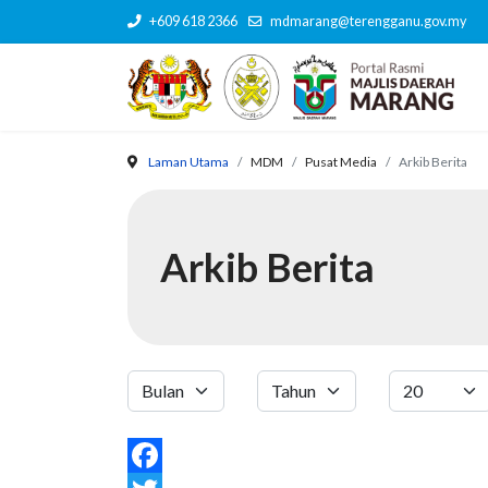
+609 618 2366
mdmarang@terengganu.gov.my
Laman Utama
MDM
Pusat Media
Arkib Berita
Arkib Berita