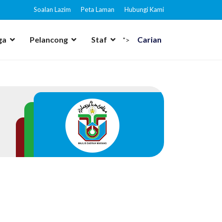
Soalan Lazim
Peta Laman
Hubungi Kami
ga
Pelancong
Staf
Carian
">