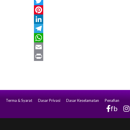
Facebook
Twitter
Pinterest
LinkedIn
Telegram
WhatsApp
Email
Print
Terma & Syarat
Dasar Privasi
Dasar Keselamatan
Penafian
fb