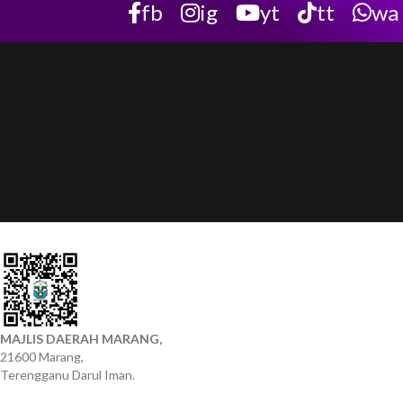
fb
ig
yt
tt
wa
MAJLIS DAERAH MARANG,
21600 Marang,
Terengganu Darul Iman.