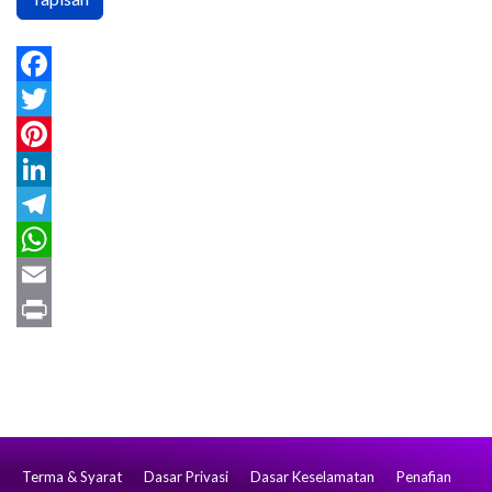
Facebook
Twitter
Pinterest
LinkedIn
Telegram
WhatsApp
Email
Print
Terma & Syarat
Dasar Privasi
Dasar Keselamatan
Penafian