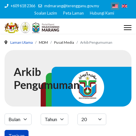
+609 618 2366
mdmarang@terengganu.gov.my
Soalan Lazim
Peta Laman
Hubungi Kami
Laman Utama
MDM
Pusat Media
Arkib Pengumuman
Arkib
Pengumuman
Tapisan