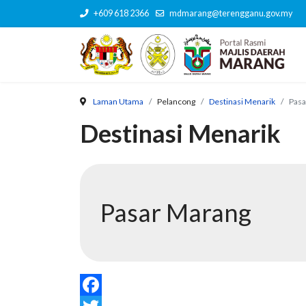
+609 618 2366
mdmarang@terengganu.gov.my
Laman Utama
Pelancong
Destinasi Menarik
Pasa
Destinasi Menarik
Pasar Marang