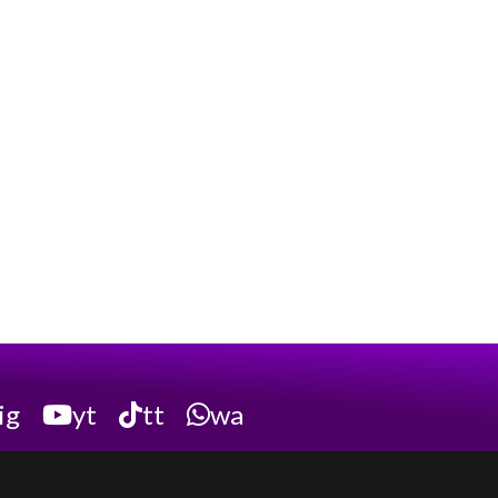
ig
yt
tt
wa