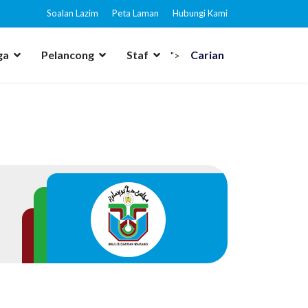
Soalan Lazim
Peta Laman
Hubungi Kami
ga
Pelancong
Staf
Carian
">