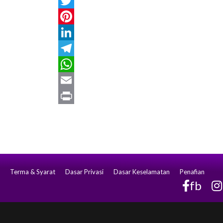
Facebook
Twitter
Pinterest
LinkedIn
Telegram
WhatsApp
Email
Print
Terma & Syarat
Dasar Privasi
Dasar Keselamatan
Penafian
fb